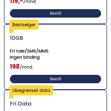
119,-
/mnd.
Bestill
Bestselger
10GB
Fri tale/SMS/MMS
Ingen binding
198
/mnd.
Bestill
Ubegrenset data
Fri Data