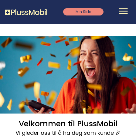
Skip
to
Ope
Min Side
main
content
Velkommen til PlussMobil
Vi gleder oss til å ha deg som kunde 🎉