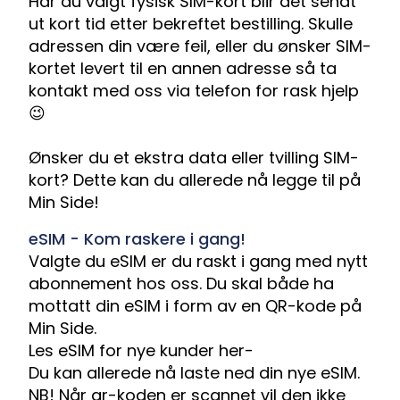
Har du valgt fysisk SIM-kort blir det sendt
ut kort tid etter bekreftet bestilling. Skulle
adressen din være feil, eller du ønsker SIM-
kortet levert til en annen adresse så ta
kontakt med oss via
telefon
for rask hjelp
😉
Ønsker du et ekstra data eller tvilling SIM-
kort? Dette kan du allerede nå legge til på
Min Side!
eSIM - Kom raskere i gang!
Valgte du eSIM er du raskt i gang med nytt
abonnement hos oss. Du skal både ha
mottatt din eSIM i form av en QR-kode på
Min Side.
Les eSIM for nye kunder her-
Du kan allerede nå laste ned din nye eSIM.
NB! Når qr-koden er scannet vil den ikke