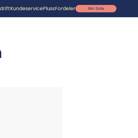
drift
Kundeservice
PlussFordeler
Main
Min Side
navigation
n