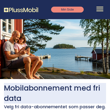
Skip
to
Ope
Min Side
main
content
Mobilabonnement med fri
data
Velg fri data-abonnementet som passer deg.