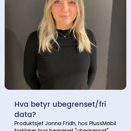
Hva betyr ubegrenset/fri
data?
Produktsjef Jonna Fridh, hos PlussMobil
forklarer hva begrepet "ubegrenset"