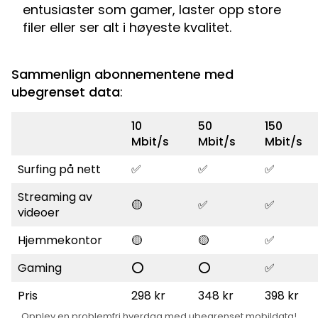
entusiaster som gamer, laster opp store
filer eller ser alt i høyeste kvalitet.
Sammenlign abonnementene med
ubegrenset data
:
10
50
150
Mbit/s
Mbit/s
Mbit/s
Surfing på nett
✅
✅
✅
Streaming av
🟡
✅
✅
videoer
Hjemmekontor
🟡
🟡
✅
Gaming
⭕
⭕
✅
Pris
298 kr
348 kr
398 kr
Opplev en problemfri hverdag med ubegrenset mobildata!