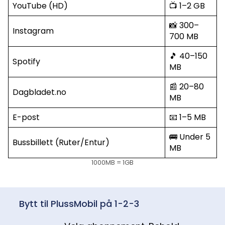
YouTube (HD)
📺 1–2 GB
📸 300–
Instagram
700 MB
🎵 40–150
Spotify
MB
📰 20–80
Dagbladet.no
MB
E-post
📧 1–5 MB
🚌 Under 5
Bussbillett (Ruter/Entur)
MB
1000MB = 1GB
Bytt til PlussMobil på 1-2-3